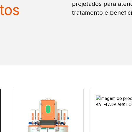
ARKTOS DL400K
CTS BATELADA
L150K
VER PRODUTO
VER PRODUTO