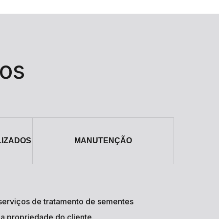
erviços de tratamento de sementes
a propriedade do cliente.
especializada realiza o tratamento com alta
tilizando máquinas modernas e seguindo
e as recomendações da empresa. Elimine a
de controle de ativos no campo e garanta um
icaz para suas sementes.
M ESPECIALISTA