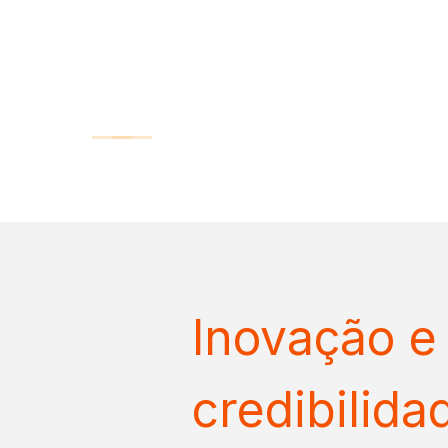
credibilid
equipamen
agrícolas.
Agro