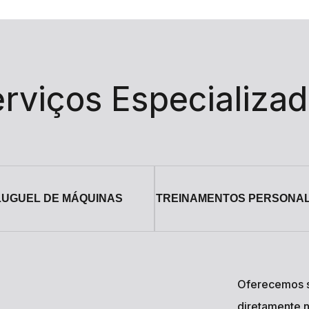
Oferecemos s
diretamente n
Nossa equipe 
qualidade, u
rigorosament
necessidade 
tratamento ef
FALE COM U