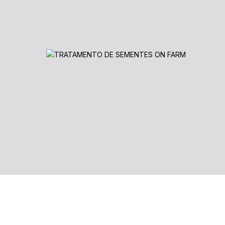
Há mais de 60 anos
impulsionando a evoluç
agricultura brasileira.
Somos referência em qualidade e inovação, of
soluções de alta performance que impulsionam 
produtividade e o sucesso no setor agrícola, se
comprometidos em fornecer o que há de mais ef
moderno no mercado de tratamento de semente