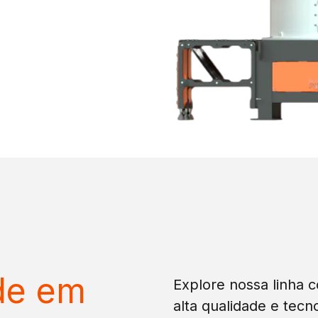
ade em
Explore nossa linha 
alta qualidade e tecn
projetados para aten
tos
tratamento e benefi