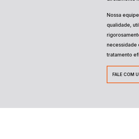
ão da
erecendo
a
mpre
iciente e
s.