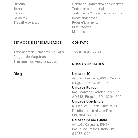
História
Centro de Tratamento de Sementes
Jornada
Tratamento Industrial
Valores
Tratamento On Farm e Laboratório
Parceiros
Beneficiamento e
Trabalhe conosco
Rebeneficiamento
Misturadores
Moinhos
SERVIÇOS E ESPECIALIZADOS
CONTATO
Tratamento de Sementes On Farm
+55 18 3642-2460
Aluguel de Máquinas
Treinamentos Personalizados
NOSSAS UNIDADES
Blog
Unidade JC
Av. João Cernach, 999 - Centro,
Birigui - SP, 16204-054
Unidade Rondon
Rod. Marechal Rondon, KM 507 -
AO 518, Birigui - SP, 16204-240
Unidade Uberlândia
R. Odorico Luiz de Oliveira, 50 -
Distrito Industrial Uberlândia -
MG, 38402-337
Unidade Passo Fundo
Av. João Catapan, 1599 -
Boqueirão, Passo Fundo - RS,
99036-000