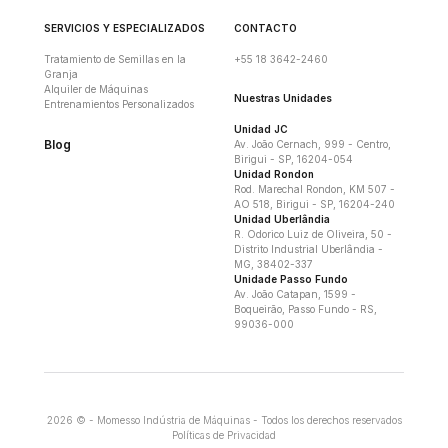
SERVICIOS Y ESPECIALIZADOS
CONTACTO
Tratamiento de Semillas en la
+55 18 3642-2460
Granja
Alquiler de Máquinas
Nuestras Unidades
Entrenamientos Personalizados
Unidad JC
Blog
Av. João Cernach, 999 - Centro,
Birigui - SP, 16204-054
Unidad Rondon
Rod. Marechal Rondon, KM 507 -
AO 518, Birigui - SP, 16204-240
Unidad Uberlândia
R. Odorico Luiz de Oliveira, 50 -
Distrito Industrial Uberlândia -
MG, 38402-337
Unidade Passo Fundo
Av. João Catapan, 1599 -
Boqueirão, Passo Fundo - RS,
99036-000
2026 © - Momesso Indústria de Máquinas - Todos los derechos reservados
Políticas de Privacidad