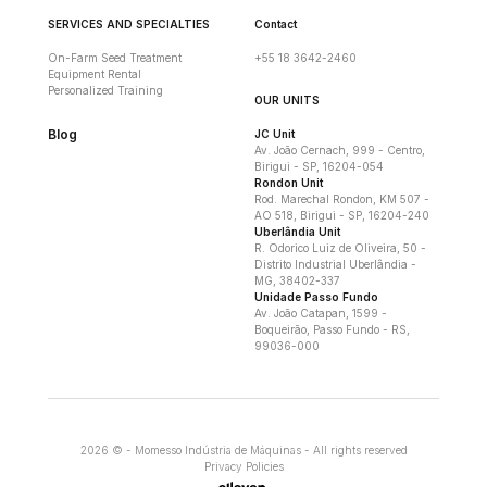
SERVICES AND SPECIALTIES
Contact
On-Farm Seed Treatment
+55 18 3642-2460
Equipment Rental
Personalized Training
OUR UNITS
Blog
JC Unit
Av. João Cernach, 999 - Centro,
Birigui - SP, 16204-054
Rondon Unit
Rod. Marechal Rondon, KM 507 -
AO 518, Birigui - SP, 16204-240
Uberlândia Unit
R. Odorico Luiz de Oliveira, 50 -
Distrito Industrial Uberlândia -
MG, 38402-337
Unidade Passo Fundo
Av. João Catapan, 1599 -
Boqueirão, Passo Fundo - RS,
99036-000
2026 © - Momesso Indústria de Máquinas - All rights reserved
Privacy Policies