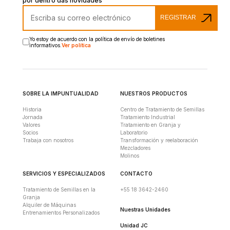
por dentro das novidades
REGISTRAR
Yo estoy de acuerdo con la política de envío de boletines
informativos.
Ver política
SOBRE LA IMPUNTUALIDAD
NUESTROS PRODUCTOS
Historia
Centro de Tratamiento de Semillas
Jornada
Tratamiento Industrial
Valores
Tratamiento en Granja y
Socios
Laboratorio
Trabaja con nosotros
Transformación y reelaboración
Mezcladores
Molinos
SERVICIOS Y ESPECIALIZADOS
CONTACTO
Tratamiento de Semillas en la
+55 18 3642-2460
Granja
Alquiler de Máquinas
Nuestras Unidades
Entrenamientos Personalizados
Unidad JC