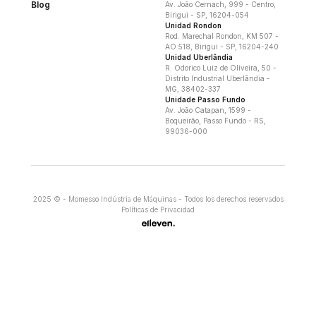
Blog
Av. João Cernach, 999 - Centro,
Birigui - SP, 16204-054
Unidad Rondon
Rod. Marechal Rondon, KM 507 -
AO 518, Birigui - SP, 16204-240
Unidad Uberlândia
R. Odorico Luiz de Oliveira, 50 -
Distrito Industrial Uberlândia -
MG, 38402-337
Unidade Passo Fundo
Av. João Catapan, 1599 -
Boqueirão, Passo Fundo - RS,
99036-000
2025 © - Momesso Indústria de Máquinas - Todos los derechos reservados
Políticas de Privacidad