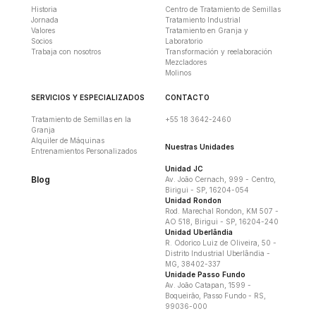
Historia
Centro de Tratamiento de Semillas
Jornada
Tratamiento Industrial
Valores
Tratamiento en Granja y
Socios
Laboratorio
Trabaja con nosotros
Transformación y reelaboración
Mezcladores
Molinos
SERVICIOS Y ESPECIALIZADOS
CONTACTO
Tratamiento de Semillas en la
+55 18 3642-2460
Granja
Alquiler de Máquinas
Nuestras Unidades
Entrenamientos Personalizados
Unidad JC
Blog
Av. João Cernach, 999 - Centro,
Birigui - SP, 16204-054
Unidad Rondon
Rod. Marechal Rondon, KM 507 -
AO 518, Birigui - SP, 16204-240
Unidad Uberlândia
R. Odorico Luiz de Oliveira, 50 -
Distrito Industrial Uberlândia -
MG, 38402-337
Unidade Passo Fundo
Av. João Catapan, 1599 -
Boqueirão, Passo Fundo - RS,
99036-000