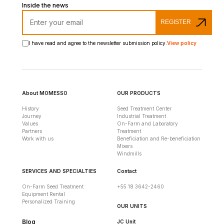
Inside the news
REGISTER
I have read and agree to the newsletter submission policy.
View policy
About MOMESSO
OUR PRODUCTS
History
Seed Treatment Center
Journey
Industrial Treatment
Values
On-Farm and Laboratory
Partners
Treatment
Work with us
Beneficiation and Re-beneficiation
Mixers
Windmills
SERVICES AND SPECIALTIES
Contact
On-Farm Seed Treatment
+55 18 3642-2460
Equipment Rental
Personalized Training
OUR UNITS
Blog
JC Unit